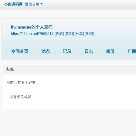
小白源码网
返回首页
llwincasino的个人空间
https://21tian.net/?665517
[收藏]
[复制]
[分享]
[RSS]
空间首页
动态
记录
日志
相册
广播
好友
当前共有
0
个好友
没有相关成员