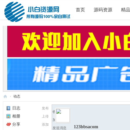
首页
源码资源
精
›
动态
小
日志
发布
收听TA
白
相册
上传
加为好友
源
分享
添加
123bbsacom
发送消息
码