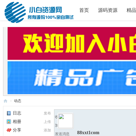
首页
源码资源
精
›
动态
小
日志
发布
收听TA
白
相册
上传
加为好友
源
分享
添加
88xxt1com
发送消息
码