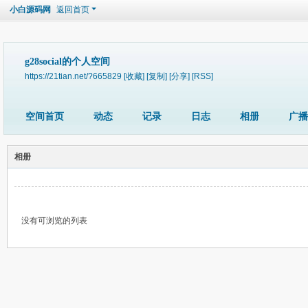
小白源码网
返回首页
g28social的个人空间
https://21tian.net/?665829
[收藏]
[复制]
[分享]
[RSS]
空间首页
动态
记录
日志
相册
广播
相册
没有可浏览的列表