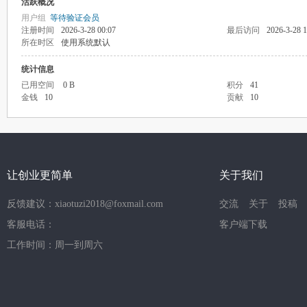
活跃概况
用户组
等待验证会员
注册时间
2026-3-28 00:07
最后访问
2026-3-28 1
所在时区
使用系统默认
统计信息
已用空间
0 B
积分
41
金钱
10
贡献
10
让创业更简单
关于我们
反馈建议：xiaotuzi2018@foxmail.com
交流
关于
投稿
客服电话：
客户端下载
工作时间：周一到周六