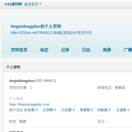
小白源码网
返回首页
thegioidongphuc的个人空间
https://21tian.net/?666012
[收藏]
[复制]
[分享]
[RSS]
空间首页
动态
记录
日志
相册
广播
个人资料
thegioidongphuc
(UID: 666012)
空间访问量
2
邮箱状态
未验证
个人签名
https://thegioidongphuc.com/
统计信息
好友数 0
|
记录数 0
|
日志数 0
|
相册数 0
|
回帖数 0
|
主题数 0
性别
保密
生日
-