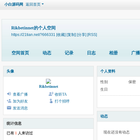
小白源码网
返回首页
Rikbetinnet的个人空间
https://21tian.net/?666331
[收藏]
[复制]
[分享]
[RSS]
空间首页
动态
记录
日志
相册
广播
头像
个人资料
性别
保密
Rikbetinnet
生日
查看广播
收听TA
加为好友
打个招呼
发送消息
动态
统计信息
现在还没有动态
已有
1
人来访过