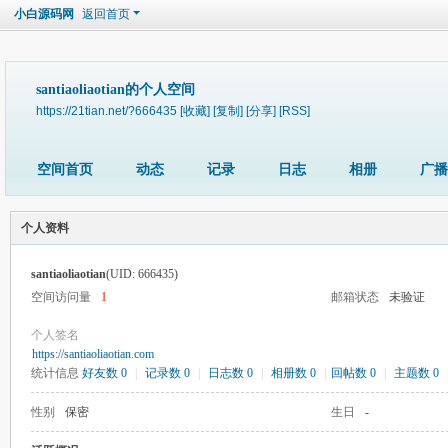
小白源码网
返回首页
santiaoliaotian的个人空间
https://21tian.net/?666435
[收藏]
[复制]
[分享]
[RSS]
空间首页
动态
记录
日志
相册
广播
个人资料
santiaoliaotian
(UID: 666435)
空间访问量
1
邮箱状态
未验证
个人签名
https://santiaoliaotian.com
统计信息
好友数 0
|
记录数 0
|
日志数 0
|
相册数 0
|
回帖数 0
|
主题数 0
性别
保密
生日
-