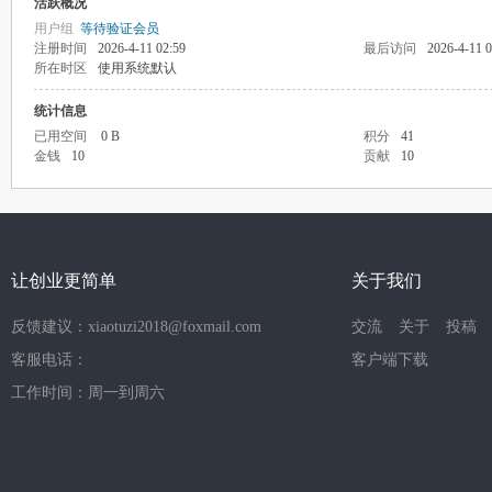
活跃概况
用户组
等待验证会员
注册时间
2026-4-11 02:59
最后访问
2026-4-11 0
所在时区
使用系统默认
统计信息
已用空间
0 B
积分
41
金钱
10
贡献
10
让创业更简单
关于我们
反馈建议：xiaotuzi2018@foxmail.com
交流
关于
投稿
客服电话：
客户端下载
工作时间：周一到周六