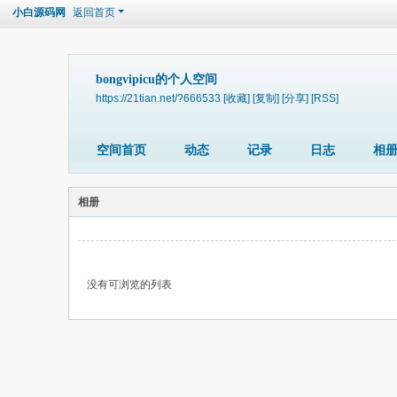
小白源码网
返回首页
bongvipicu的个人空间
https://21tian.net/?666533
[收藏]
[复制]
[分享]
[RSS]
空间首页
动态
记录
日志
相
相册
没有可浏览的列表