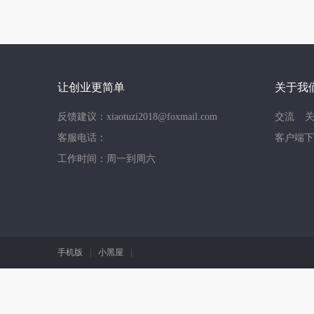
让创业更简单
关于我
反馈建议：xiaotuzi2018@foxmail.com
交流
客服电话：
客户端下
工作时间：周一到周六
手机版
|
小黑屋
|