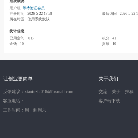
活跃概况
用户组
等待验证会员
注册时间
2026-5-22 17:58
最后访问
2026-5-22 1
所在时区
使用系统默认
统计信息
已用空间
0 B
积分
41
金钱
10
贡献
10
让创业更简单
关于我们
反馈建议：xiaotuzi2018@foxmail.com
交流
关于
投稿
客服电话：
客户端下载
工作时间：周一到周六