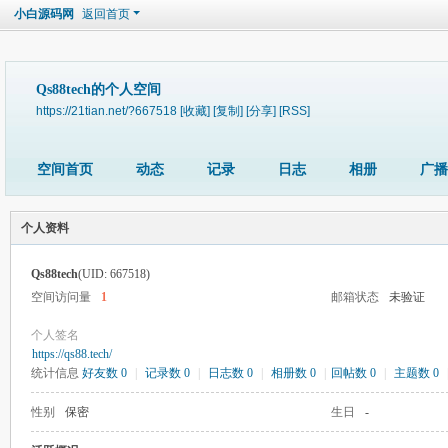
小白源码网
返回首页
Qs88tech的个人空间
https://21tian.net/?667518
[收藏]
[复制]
[分享]
[RSS]
空间首页
动态
记录
日志
相册
广播
个人资料
Qs88tech
(UID: 667518)
空间访问量
1
邮箱状态
未验证
个人签名
https://qs88.tech/
统计信息
好友数 0
|
记录数 0
|
日志数 0
|
相册数 0
|
回帖数 0
|
主题数 0
性别
保密
生日
-