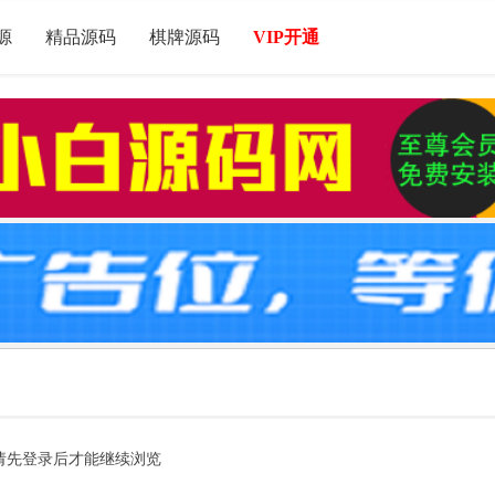
源
精品源码
棋牌源码
VIP开通
请先登录后才能继续浏览