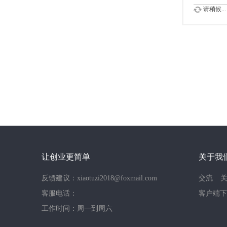
请稍候...
让创业更简单
关于我
反馈建议：xiaotuzi2018@foxmail.com
交流
客服电话：
客户端下
工作时间：周一到周六