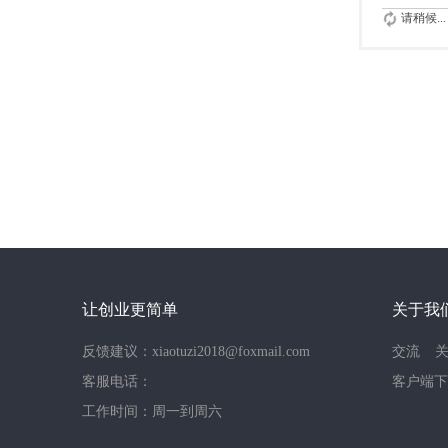
请稍候...
让创业更简单
关于我
反馈建议：xiaotuzi2018@foxmail.com
交流
客服电话：
客户端下
工作时间：周一到周六