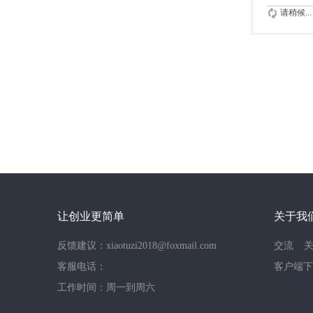
请稍候...
让创业更简单
关于我
反馈建议：xiaotuzi2018@foxmail.com
交流
客服电话：
客户端下
工作时间：周一到周六