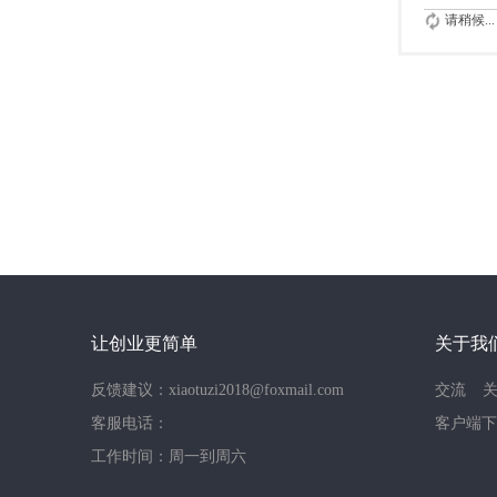
请稍候...
让创业更简单
关于我
反馈建议：xiaotuzi2018@foxmail.com
交流
客服电话：
客户端下
工作时间：周一到周六