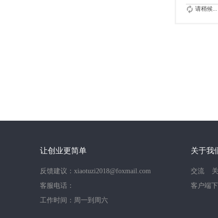
请稍候...
让创业更简单
关于我
反馈建议：xiaotuzi2018@foxmail.com
交流
客服电话：
客户端下
工作时间：周一到周六