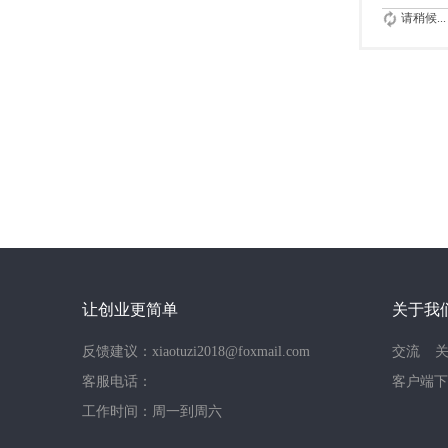
请稍候...
让创业更简单
关于我
反馈建议：xiaotuzi2018@foxmail.com
交流
客服电话：
客户端下
工作时间：周一到周六