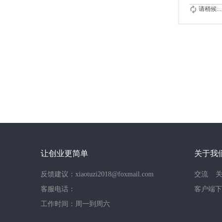
请稍候...
让创业更简单
关于我
反馈建议：xiaotuzi2018@foxmail.com
交流
客服电话：
客户端下
工作时间：周一到周六