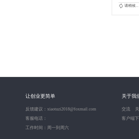
请稍候...
让创业更简单
关于我
反馈建议：xiaotuzi2018@foxmail.com
交流
客服电话：
客户端下
工作时间：周一到周六