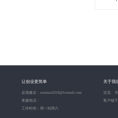
让创业更简单
关于我
反馈建议：xiaotuzi2018@foxmail.com
交流
客服电话：
客户端下
工作时间：周一到周六