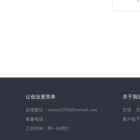
让创业更简单
关于我
反馈建议：xiaotuzi2018@foxmail.com
交流
客服电话：
客户端下
工作时间：周一到周六