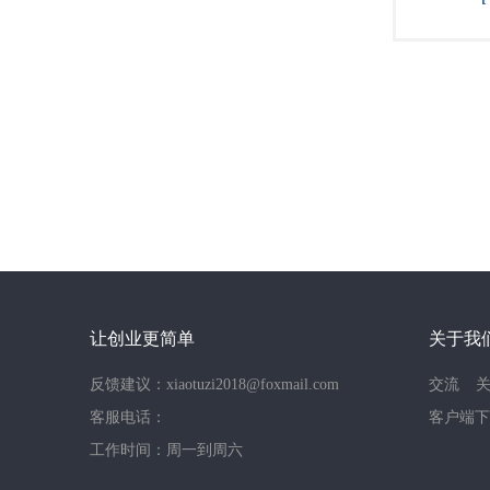
让创业更简单
关于我
反馈建议：xiaotuzi2018@foxmail.com
交流
客服电话：
客户端下
工作时间：周一到周六