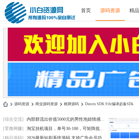
首页
源码资源
精
»
源码资源
›
商业源码资源
›
棋牌源码
›
Directx SDK 9.0c编译必备SDk
小
[综合交流]
内部群流出价值5000元的男性泡妞情感电子书
白
[零撸网赚]
淘宝挂机项目，单号30-100，可矩阵批量操作
源
[精品源码]
2026最新短剧系统源码 支持广告会员功能齐