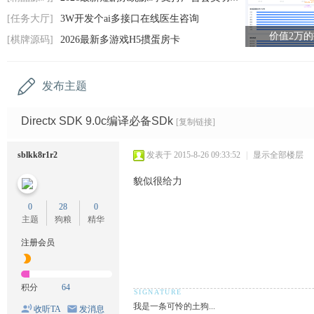
码
[任务大厅]
3W开发个ai多接口在线医生咨询
网
价值2万
[棋牌源码]
2026最新多游戏H5掼蛋房卡
发布主题
Directx SDK 9.0c编译必备SDk
[复制链接]
sblkk8r1r2
发表于 2015-8-26 09:33:52
|
显示全部楼层
貌似很给力
0
28
0
主题
狗粮
精华
注册会员
积分
64
我是一条可怜的土狗...
收听TA
发消息