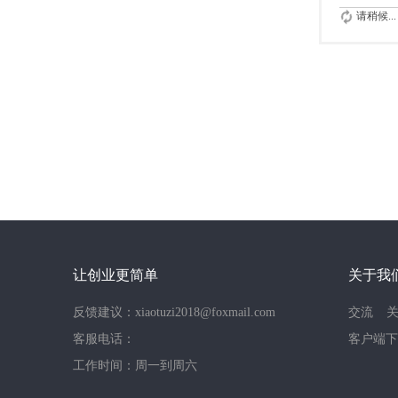
请稍候...
让创业更简单
关于我
反馈建议：xiaotuzi2018@foxmail.com
交流
客服电话：
客户端下
工作时间：周一到周六