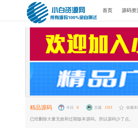
首页
源码资
精品源码
今日
0
主题
1313
收藏
已经删除大量无效和过期版本源码。所以源码少了点。