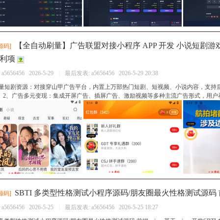
【全自动刷量】广告联盟对接小程序 APP 开发 小说短剧游
源码
]
利项
：
a5656456
2026-5-29
|
最后发表:
a5656456
2026-5-29 20:38
海量短剧资源：对接穿山甲广告平台，内置上万部热门短剧、短视频、小说内容，支持
 2、广告多元变现：集成开屏广告、插屏广告、激励视频等多种主流广告形式，用户看广
SBTI 多类型性格测试小程序源码/朋友圈最火性格测试源码 前端
源码
]
：
a5656456
2026-5-25
|
最后发表:
a5656456
2026-5-25 18:27