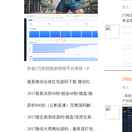
楼主
[*]
单进度
价值2万的招投标情报平台系统（PC+手机+小
[
理财
最新微信合体红包源码下载 微信红包合体源
楼主
2017最新决胜60秒/掘金60秒/微盘/微交易/二
- 系
产环境
原价8W的（云豹直播）完整源码解除版 手机
2017微交易系统源码/微盘/现货交易平台贵金
2017微信大秀网站源码，服务器打包版、完整