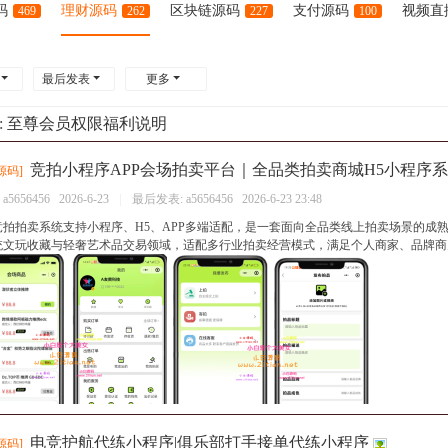
码
理财源码
区块链源码
支付源码
视频直
469
262
227
100
最后发表
更多
:
至尊会员权限福利说明
竞拍小程序APP会场拍卖平台｜全品类拍卖商城H5小程序
源码
]
：
a5656456
2026-6-23
|
最后发表:
a5656456
2026-6-23 23:48
竞拍拍卖系统支持小程序、H5、APP多端适配，是一套面向全品类线上拍卖场景的成
统文玩收藏与轻奢艺术品交易领域，适配多行业拍卖经营模式，满足个人商家、品牌商户以
电竞护航代练小程序|俱乐部打手接单代练小程序
源码
]