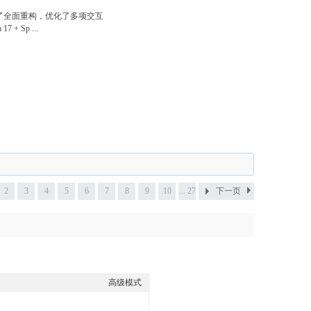
行了全面重构，优化了多项交互
Sp ...
2
3
4
5
6
7
8
9
10
... 27
下一页
高级模式