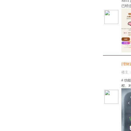
SBT
已经过
[
理财
楼主
# 功
程、对