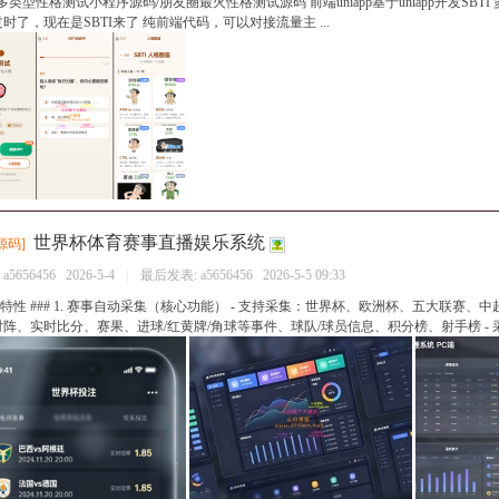
I 多类型性格测试小程序源码/朋友圈最火性格测试源码 前端uniapp基于uniapp开发SBTI
时了，现在是SBTI来了 纯前端代码，可以对接流量主 ...
世界杯体育赛事直播娱乐系统
源码
]
：
a5656456
2026-5-4
|
最后发表:
a5656456
2026-5-5 09:33
能特性 ### 1. 赛事自动采集（核心功能） - 支持采集：世界杯、欧洲杯、五大联赛、中
阵、实时比分、赛果、进球/红黄牌/角球等事件、球队/球员信息、积分榜、射手榜 - 采集 