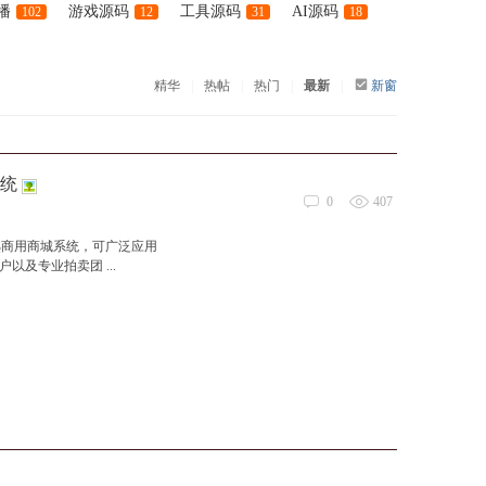
播
游戏源码
工具源码
AI源码
102
12
31
18
精华
|
热帖
|
热门
|
最新
|
新窗
系统
0
407
熟商用商城系统，可广泛应用
及专业拍卖团 ...