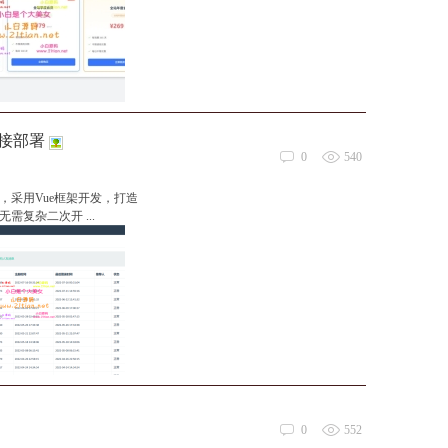
直接部署
0
540
采用Vue框架开发，打造
复杂二次开 ...
0
552