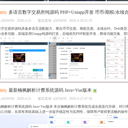
多语言数字交易所纯源码 PHP+Uniapp开发 币币/期权/永
源码
]
：
a5656456
2026-4-23
|
最后发表:
a5656456
2026-4-28 01:19
数字交易所源码具备多语言适配能力，整合币币交易、期权交易、永续合约、Defi借
业务功能，前端采用Uniapp纯源码打造，后端依托PHP框架开发，整体功能完备、部署流
最新楠枫解析计费系统源码 Java+Vue版本
源码
]
：
a5656456
2026-4-23
|
最后发表:
a5656456
2026-4-25 07:56
枫解析计费系统源码 Java+Vue版本 本次楠枫解析计费系统完成全面迭代升级，对U
核心功能，在原有系统基础上进一步提升稳定性与实用性，保障用户获得更流畅的操作体验。