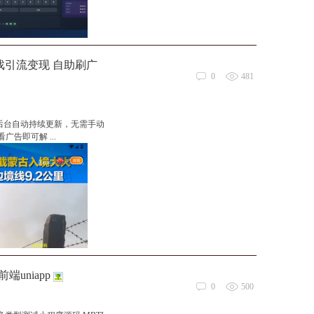
戏引流变现 自助刷广
0
481
后台自动持续更新，无需手动
告即可解 ...
uniapp
0
500