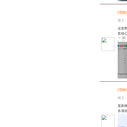
[
理财
楼主
这套
套核心
[
理财
楼主
最新楠
各项