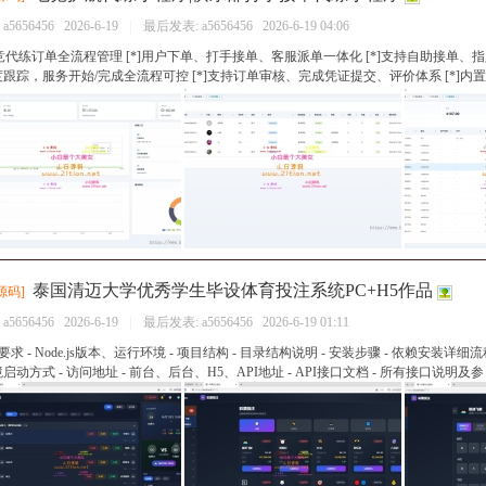
：
a5656456
2026-6-19
|
最后发表:
a5656456
2026-6-19 04:06
电竞代练订单全流程管理 [*]用户下单、打手接单、客服派单一体化 [*]支持自助接单、指
跟踪，服务开始/完成全流程可控 [*]支持订单审核、完成凭证提交、评价体系 [*]内置余额
泰国清迈大学优秀学生毕设体育投注系统PC+H5作品
源码
]
：
a5656456
2026-6-19
|
最后发表:
a5656456
2026-6-19 01:11
统要求 - Node.js版本、运行环境 - 项目结构 - 目录结构说明 - 安装步骤 - 依赖安装详细
启动方式 - 访问地址 - 前台、后台、H5、API地址 - API接口文档 - 所有接口说明及参 .