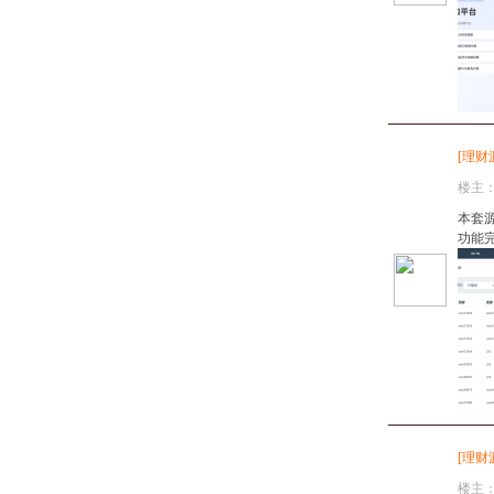
[
理财
楼主
本套
功能
[
理财
楼主