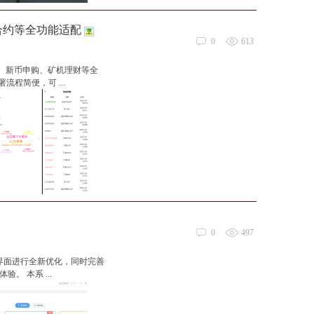
续合约等全功能适配
0
613
贷、新币申购、矿机理财等全
程简便，可 ...
0
497
I界面进行全新优化，同时完善
 本系 ...