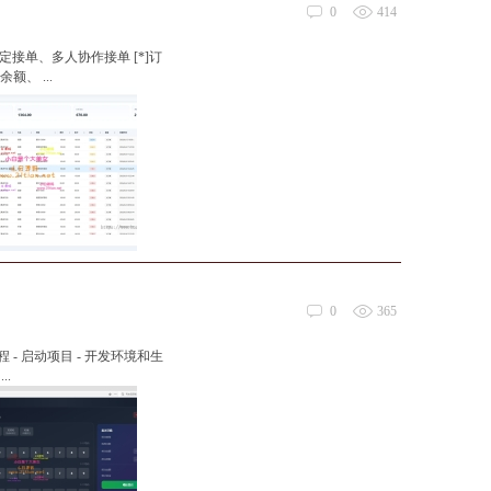
0
414
定接单、多人协作接单 [*]订
、 ...
0
365
流程 - 启动项目 - 开发环境和生
..