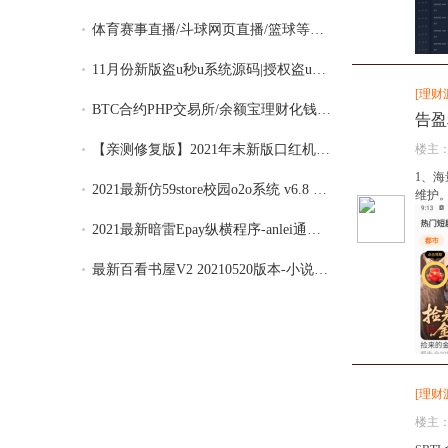
体育赛事直播/斗球网页直播/篮球等体育游戏
11月份新版盗u秒u系统源码|授权盗u系统|盗u
[
理财
BTC合约PHP交易所/余额宝理财化钱包/自带ph
告盈
楼主
【亲测修复版】2021年末新版口红机运营源码
1、
2021最新仿59store校园o2o系统 v6.8 夜猫店
维护。
2021最新暗雷Epay纵横程序-anlei通道融合一
最新百看书屋V2 20210520版本-小说APP网站
[
理财
楼主