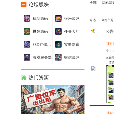
全部
网站源
论坛版块
精品源码
娱乐源码
筛选:
全部主题
公告
棋牌源码
任务大厅
[
理财
SSD存储技术
零撸网赚
楼主
游戏服务端
微信源码
本套
于传
热门资源
[
理财