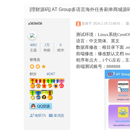
码
网
[理财源码]
AT Group多语言海外任务刷单商城源
a5656456
发表于 2024-2-18 15:48:01
|
显
测试环境：Linux系统CentOS
语言：中文简体、英文
4002
1万
6
数据库修改：根目录下面 .env
主题
狗粮
精华
前端修改：修改默认文档 index
管理员
程序有点大，1个G左右，
前端测试账号：888888
积分
46367
收听TA
发消息