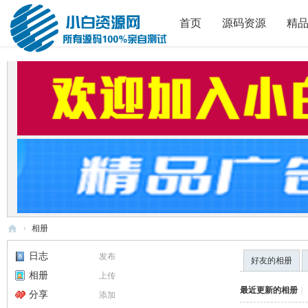
首页
源码资源
精
›
相册
小
日志
发布
好友的相册
白
相册
上传
源
最近更新的相册
|
分享
添加
码