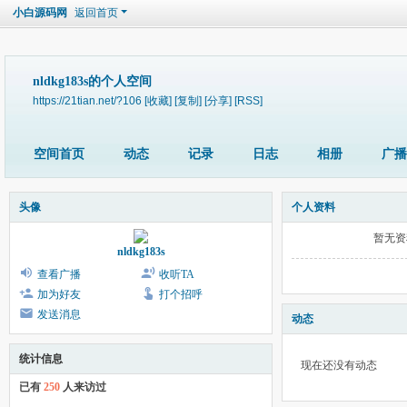
小白源码网
返回首页
nldkg183s的个人空间
https://21tian.net/?106
[收藏]
[复制]
[分享]
[RSS]
空间首页
动态
记录
日志
相册
广播
头像
个人资料
暂无资
nldkg183s
查看广播
收听TA
加为好友
打个招呼
发送消息
动态
统计信息
现在还没有动态
已有
250
人来访过