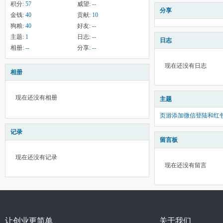
积分:
57
威望:
--
分享
金钱:
40
贡献:
10
狗粮:
40
好友:
--
主题:
1
日志:
--
日志
相册:
--
分享:
--
现在还没有日志
相册
现在还没有相册
主题
页游添加微信登陆和红
记录
留言板
现在还没有记录
现在还没有留言
让创业更简单
关于我们