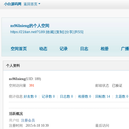
小白源码网
返回首页
ns96Inieng的个人空间
https://21tian.net/?189
[收藏]
[复制]
[分享]
[RSS]
空间首页
动态
记录
日志
相册
广播
个人资料
ns96Inieng
(UID: 189)
空间访问量
391
邮箱状态
已验证
统计信息
好友数 0
|
记录数 0
|
日志数 0
|
相册数 0
|
回帖数 14
|
主题数 0
活跃概况
用户组
注册会员
注册时间
2015-6-18 10:39
最后访问