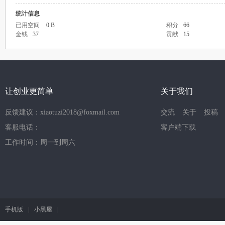
统计信息
已用空间
0 B
积分
66
金钱
37
贡献
15
让创业更简单
关于我们
反馈建议：xiaotuzi2018@foxmail.com
交流
关于
投稿
客服电话：
客户端下载
工作时间：周一到周六
手机版
|
小黑屋
|