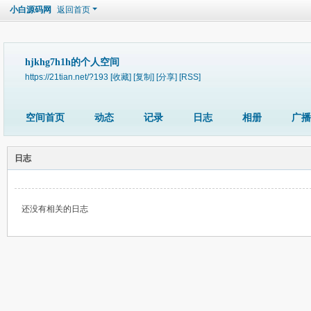
小白源码网
返回首页
hjkhg7h1h的个人空间
https://21tian.net/?193
[收藏]
[复制]
[分享]
[RSS]
空间首页
动态
记录
日志
相册
广播
日志
还没有相关的日志