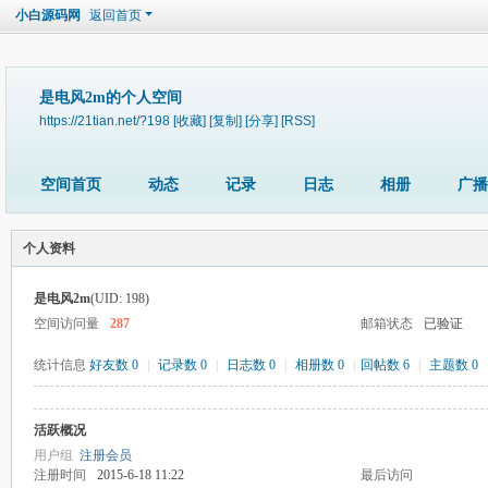
小白源码网
返回首页
是电风2m的个人空间
https://21tian.net/?198
[收藏]
[复制]
[分享]
[RSS]
空间首页
动态
记录
日志
相册
广播
个人资料
是电风2m
(UID: 198)
空间访问量
287
邮箱状态
已验证
统计信息
好友数 0
|
记录数 0
|
日志数 0
|
相册数 0
|
回帖数 6
|
主题数 0
活跃概况
用户组
注册会员
注册时间
2015-6-18 11:22
最后访问