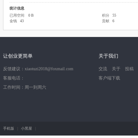
统计信息
已用空间
0 B
积分
55
金钱
43
贡献
6
让创业更简单
关于我们
反馈建议：xiaotuzi2018@foxmail.com
交流
关于
投稿
客服电话：
客户端下载
工作时间：周一到周六
手机版
|
小黑屋
|