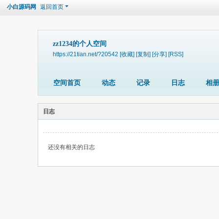
小白源码网
返回首页
zz1234的个人空间
https://21tian.net/?20542
[收藏]
[复制]
[分享]
[RSS]
空间首页
动态
记录
日志
相
日志
还没有相关的日志