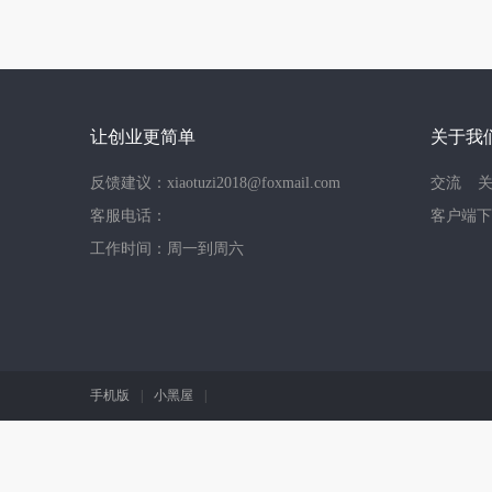
让创业更简单
关于我
反馈建议：xiaotuzi2018@foxmail.com
交流
客服电话：
客户端下
工作时间：周一到周六
手机版
|
小黑屋
|