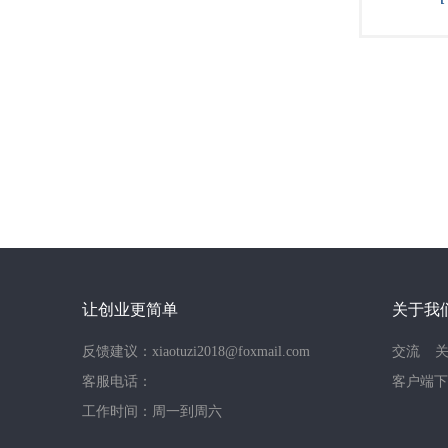
让创业更简单
关于我
反馈建议：xiaotuzi2018@foxmail.com
交流
客服电话：
客户端下
工作时间：周一到周六