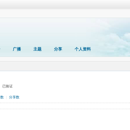
册
广播
主题
分享
个人资料
已验证
题数
|
分享数