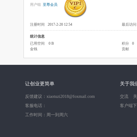
用户组
至尊会员
注册时间
2017-2-20 12:54
最后访问
统计信息
已用空间
0 B
积分
0
金钱
贡献
让创业更简单
关于我
反馈建议：xiaotuzi2018@foxmail.com
交流
客服电话：
客户端下
工作时间：周一到周六