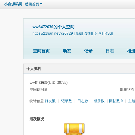
小白源码网
返回首页
ww8472630的个人空间
https://21tian.net/?20729
[收藏]
[复制]
[分享]
[RSS]
空间首页
动态
记录
日志
相
个人资料
ww8472630
(UID: 20729)
空间访问量
邮箱状态
统计信息
好友数
|
记录数
|
日志数
|
相册数
|
回帖数 0
|
主
活跃概况