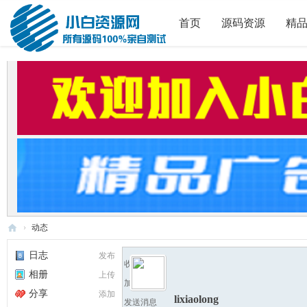
首页
源码资源
精
›
动态
小
日志
发布
收听TA
白
相册
上传
加为好友
源
分享
添加
lixiaolong
发送消息
码