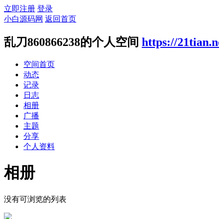
立即注册
登录
小白源码网
返回首页
乱刀860866238的个人空间
https://21tian.
空间首页
动态
记录
日志
相册
广播
主题
分享
个人资料
相册
没有可浏览的列表