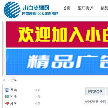
首页
源码资源
精
›
分享
小
日志
发布
好友的分享
白
相册
上传
源
按类型查看:
全部
|
分享
添加
码