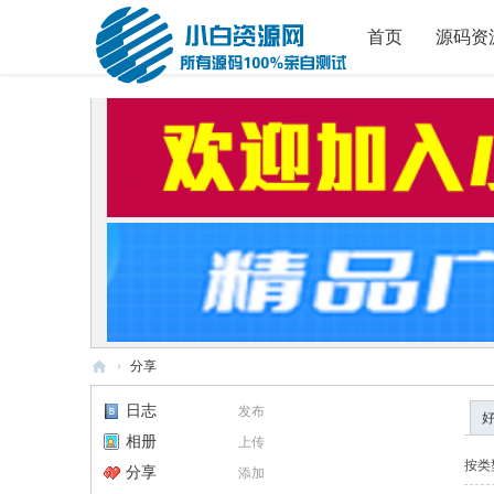
首页
源码资
›
分享
小
日志
发布
白
相册
上传
源
按类
分享
添加
码