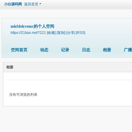
小白源码网
返回首页
mkfdekvemc的个人空间
https://21tian.net/?221
[收藏]
[复制]
[分享]
[RSS]
空间首页
动态
记录
日志
相册
广播
相册
没有可浏览的列表