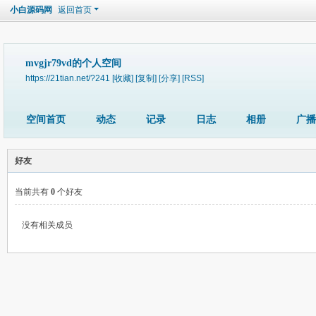
小白源码网
返回首页
mvgjr79vd的个人空间
https://21tian.net/?241
[收藏]
[复制]
[分享]
[RSS]
空间首页
动态
记录
日志
相册
广播
好友
当前共有
0
个好友
没有相关成员