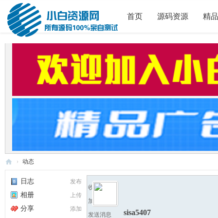
首页
源码资源
精
›
动态
小
日志
发布
收听TA
白
相册
上传
加为好友
源
分享
添加
sisa5407
发送消息
码