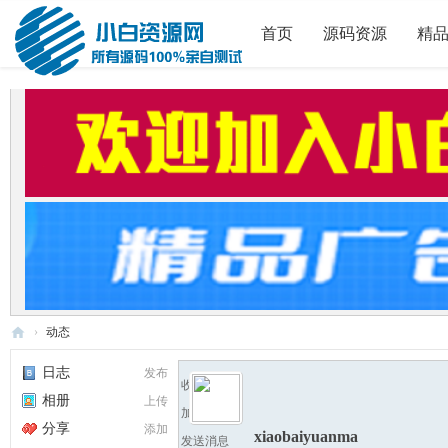
首页
源码资源
精
›
动态
小
日志
发布
收听TA
白
相册
上传
加为好友
源
分享
添加
xiaobaiyuanma
发送消息
码