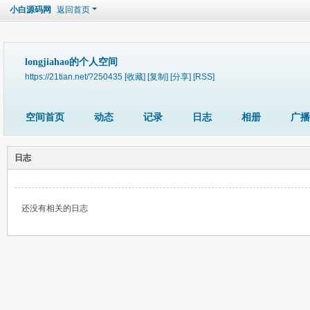
小白源码网
返回首页
longjiahao的个人空间
https://21tian.net/?250435
[收藏]
[复制]
[分享]
[RSS]
空间首页
动态
记录
日志
相册
广播
日志
还没有相关的日志