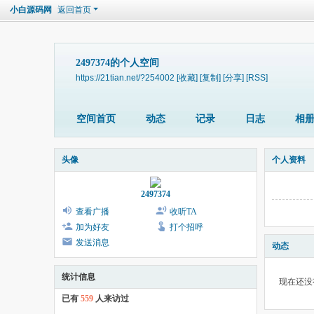
小白源码网
返回首页
2497374的个人空间
https://21tian.net/?254002
[收藏]
[复制]
[分享]
[RSS]
空间首页
动态
记录
日志
相
头像
个人资料
2497374
查看广播
收听TA
加为好友
打个招呼
发送消息
动态
统计信息
现在还没
已有
559
人来访过