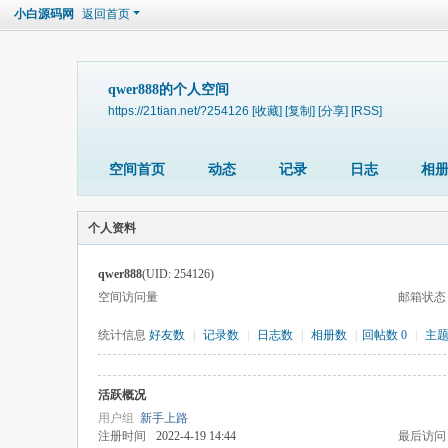
小白源码网
返回首页
qwer888的个人空间
https://21tian.net/?254126
[收藏]
[复制]
[分享]
[RSS]
空间首页
动态
记录
日志
相
个人资料
qwer888
(UID: 254126)
空间访问量
邮箱状态
统计信息
好友数
|
记录数
|
日志数
|
相册数
|
回帖数 0
|
主
活跃概况
用户组
新手上路
注册时间
2022-4-19 14:44
最后访问