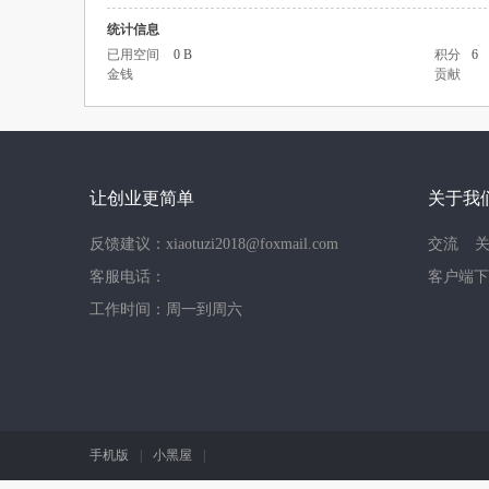
统计信息
已用空间
0 B
积分
6
金钱
贡献
让创业更简单
关于我
反馈建议：xiaotuzi2018@foxmail.com
交流
客服电话：
客户端下
工作时间：周一到周六
手机版
|
小黑屋
|