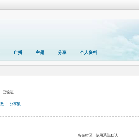
册
广播
主题
分享
个人资料
已验证
题数
|
分享数
所在时区
使用系统默认