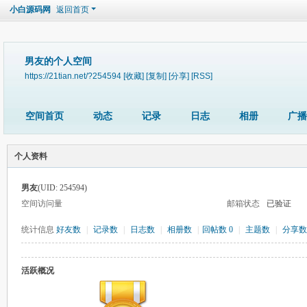
小白源码网
返回首页
男友的个人空间
https://21tian.net/?254594
[收藏]
[复制]
[分享]
[RSS]
空间首页
动态
记录
日志
相册
广播
个人资料
男友
(UID: 254594)
空间访问量
邮箱状态
已验证
统计信息
好友数
|
记录数
|
日志数
|
相册数
|
回帖数 0
|
主题数
|
分享数
活跃概况