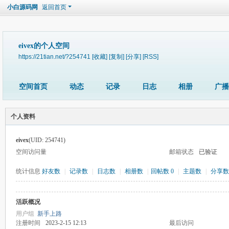
小白源码网
返回首页
eivex的个人空间
https://21tian.net/?254741
[收藏]
[复制]
[分享]
[RSS]
空间首页
动态
记录
日志
相册
广播
个人资料
eivex
(UID: 254741)
空间访问量
邮箱状态
已验证
统计信息
好友数
|
记录数
|
日志数
|
相册数
|
回帖数 0
|
主题数
|
分享数
活跃概况
用户组
新手上路
注册时间
2023-2-15 12:13
最后访问