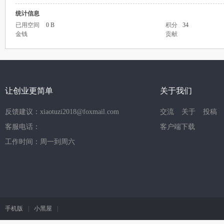
统计信息
已用空间
0 B
积分
34
金钱
贡献
让创业更简单
关于我们
反馈建议：xiaotuzi2018@foxmail.com
交流
关于
投稿
客服电话：
客户端下载
工作时间：周一到周六
手机版
|
小黑屋
|