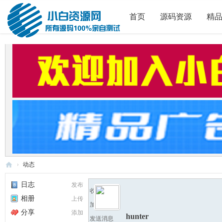
首页
源码资源
精
›
动态
小
日志
发布
收听TA
白
相册
上传
加为好友
源
分享
添加
hunter
发送消息
码