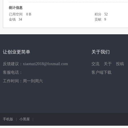
统计信息
已用空间
0 B
积分
52
金钱
34
贡献
9
让创业更简单
关于我们
反馈建议：xiaotuzi2018@foxmail.com
交流
关于
投稿
客服电话：
客户端下载
工作时间：周一到周六
手机版
|
小黑屋
|