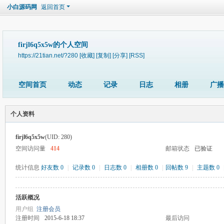
小白源码网
返回首页
firjl6q5x5w的个人空间
https://21tian.net/?280
[收藏]
[复制]
[分享]
[RSS]
空间首页
动态
记录
日志
相册
广播
个人资料
firjl6q5x5w
(UID: 280)
空间访问量
414
邮箱状态
已验证
统计信息
好友数 0
|
记录数 0
|
日志数 0
|
相册数 0
|
回帖数 9
|
主题数 0
活跃概况
用户组
注册会员
注册时间
2015-6-18 18:37
最后访问