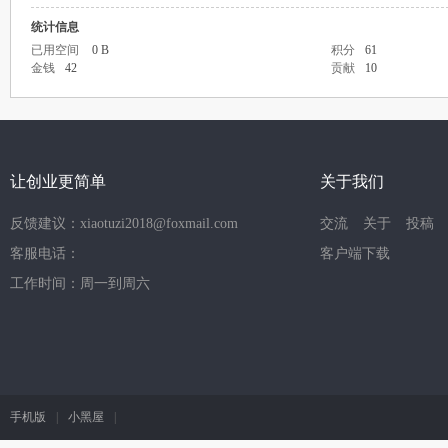
统计信息
已用空间
0 B
积分
61
金钱
42
贡献
10
让创业更简单
关于我们
反馈建议：xiaotuzi2018@foxmail.com
交流
关于
投稿
客服电话：
客户端下载
工作时间：周一到周六
手机版
|
小黑屋
|