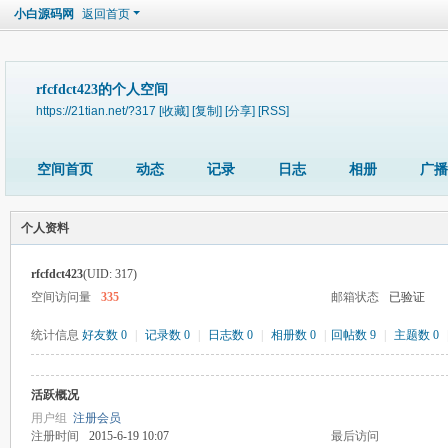
小白源码网
返回首页
rfcfdct423的个人空间
https://21tian.net/?317
[收藏]
[复制]
[分享]
[RSS]
空间首页
动态
记录
日志
相册
广播
个人资料
rfcfdct423
(UID: 317)
空间访问量
335
邮箱状态
已验证
统计信息
好友数 0
|
记录数 0
|
日志数 0
|
相册数 0
|
回帖数 9
|
主题数 0
活跃概况
用户组
注册会员
注册时间
2015-6-19 10:07
最后访问