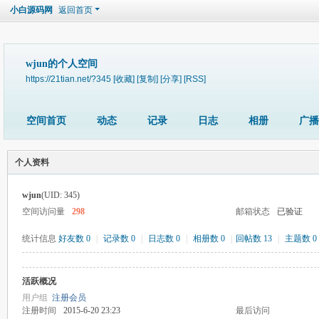
小白源码网
返回首页
wjun的个人空间
https://21tian.net/?345
[收藏]
[复制]
[分享]
[RSS]
空间首页
动态
记录
日志
相册
广播
个人资料
wjun
(UID: 345)
空间访问量
298
邮箱状态
已验证
统计信息
好友数 0
|
记录数 0
|
日志数 0
|
相册数 0
|
回帖数 13
|
主题数 0
活跃概况
用户组
注册会员
注册时间
2015-6-20 23:23
最后访问