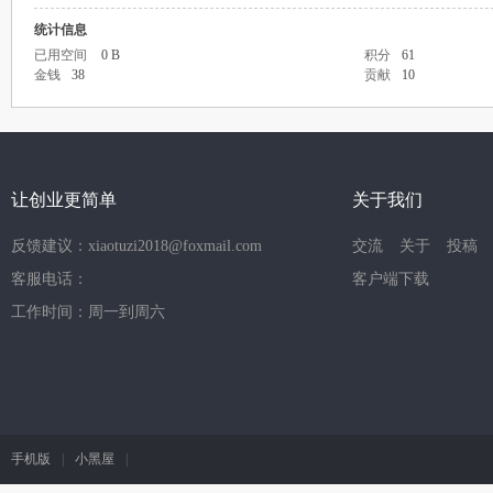
统计信息
已用空间
0 B
积分
61
金钱
38
贡献
10
让创业更简单
关于我们
反馈建议：xiaotuzi2018@foxmail.com
交流
关于
投稿
客服电话：
客户端下载
工作时间：周一到周六
手机版
|
小黑屋
|